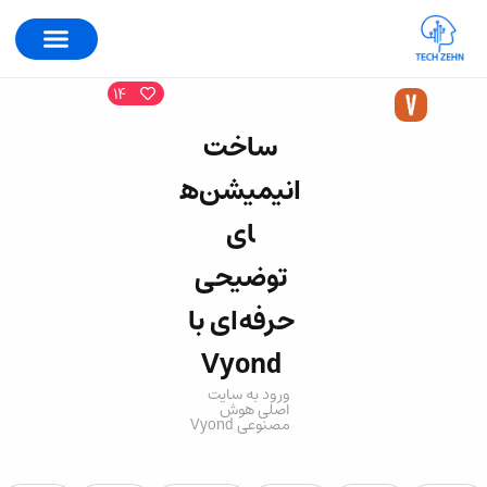
14
ساخت
انیمیشن‌ه
ای
توضیحی
حرفه‌ای با
Vyond
ورود به سایت
اصلی هوش
مصنوعی Vyond