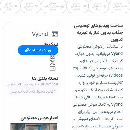
هوش
هوش
هوش
هوش
هوش
هوش
مصنوعی
مصنوعی
مصنوعی
مصنوعی تولید
مصنوعی
مصنوعی
ویدیو
صدا
عکس
محتوا
چهره
لوگو
ساخت ویدیوهای توضیحی
جذاب بدون نیاز به تجربه
Vyond
تدوین
لینک ها
با استفاده از
هوش مصنوعی
ورود به سایت
Vyond
می‌توانید بدون مهارت
گرافیکی یا تدوین حرفه‌ای،
ویدیوهای توضیحی (explainer
videos) حرفه‌ای تولید کنید.
دسته بندی ها
کافی‌ست سناریو خود را وارد
#vyond
,
#تبدیل ویدیو به انیمیشن
,
کنید، شخصیت انتخاب کرده و
#تولید محتوا
,
#ساخت انیمیشن
صحنه‌ها را بچینید؛ باقی کار را
Vyond به کمک هوش مصنوعی
انجام می‌دهد. این ابزار برای
اخبار هوش مصنوعی
استارتاپ‌ها، ارائه‌های آموزشی و
معرفی محصولات بسیار کاربردی