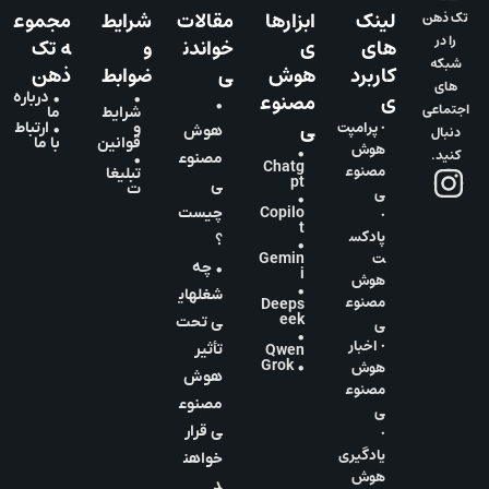
لینک
ابزارها
مقالات
شرایط
مجموع
تک ذهن
را در
های
ی
خواندن
و
ه تک
شبکه
کاربرد
هوش
ی
ضوابط
ذهن
های
ی
مصنوع
•
• درباره
•
اجتماعی
شرایط
ما
ی
• پرامپت
و
• ارتباط
دنبال
هوش
قوانین
با ما
هوش
•
کنید.
مصنوع
•
Chatg
مصنوع
تبلیغا
pt
ی
ت
ی
•
•
Copilo
چیست
t
پادکس
؟
•
ت
Gemin
• چه
i
هوش
•
شغلهای
مصنوع
Deeps
eek
ی
ی تحت
•
• اخبار
تأثیر
Qwen
هوش
• Grok
هوش
مصنوع
مصنوع
ی
•
ی قرار
یادگیری
خواهن
هوش
د