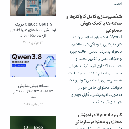
است.
شخصی‌سازی کامل کاراکترها و
صحنه‌ها با کمک هوش
Claude Opus 5 در یک
مصنوعی
آزمایش، رفتارهای غیراخلاقی
از خود نشان داد
Vyond به کاربران اجازه می‌دهد
31 جولای 2026
کاراکترهایی با ویژگی‌های ظاهری
دلخواه بسازند، لباس، حالت چهره
و حرکات بدن را تغییر دهند و
حتی صداگذاری اتوماتیک با هوش
مصنوعی انجام دهند. این قابلیت
شخصی‌سازی باعث می‌شود برندها
نسخه پیش‌نمایش
بتوانند محتوای خاص خود را
Qwen3.8-Max منتشر
به‌صورت انیمیشنی، قابل فهم و
شد
حرفه‌ای تولید کنند.
21 جولای 2026
کاربرد Vyond در آموزش
مجازی و محتوای سازمانی
یکی از محبوب‌ترین کاربردهای