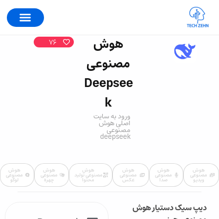
هوش
76
مصنوعی
Deepsee
k
ورود به سایت
اصلی هوش
مصنوعی
deepseek
هوش
هوش
هوش
هوش
هوش
هوش
مصنوعی
مصنوعی
مصنوعی
مصنوعی تولید
مصنوعی
مصنوعی
ویدیو
صدا
عکس
محتوا
چهره
لوگو
دیپ سیک دستیار هوش