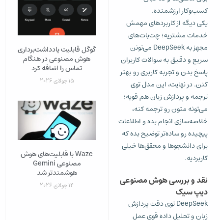
کسب‌وکار ارزشمنده.
یکی دیگه از کاربردهای مهمش
خدمات مشتریه؛ چت‌بات‌های
مجهز به DeepSeek می‌تونن
گوگل قابلیت یادداشت‌برداری
هوش مصنوعی در هنگام
سریع و دقیق به سوالات کاربران
تماس را اضافه کرد
پاسخ بدن و تجربه کاربری رو بهتر
15 جولای 2026
کنن. در نهایت، این مدل توی
ترجمه و پردازش زبان هم قویه؛
می‌تونه متون رو ترجمه کنه،
خلاصه‌سازی انجام بده و اطلاعات
پیچیده رو ساده‌تر توضیح بده که
برای دانشجوها و محقق‌ها خیلی
Waze با قابلیت‌های هوش
کاربردیه.
مصنوعی Gemini
هوشمندتر شد
نقد و بررسی هوش مصنوعی
14 جولای 2026
دیپ سیک
DeepSeek توی دقت پردازش
زبان و تحلیل داده قوی عمل