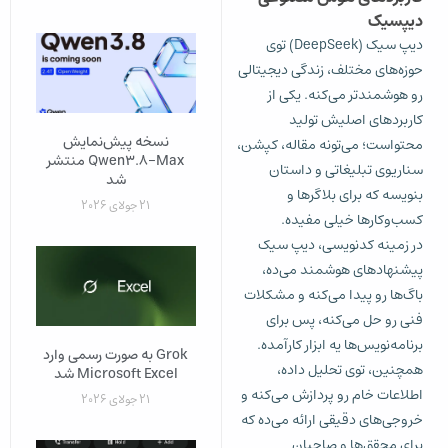
دیپسیک
دیپ سیک (DeepSeek) توی
حوزه‌های مختلف، زندگی دیجیتالی
رو هوشمندتر می‌کنه. یکی از
کاربردهای اصلیش تولید
نسخه پیش‌نمایش
محتواست؛ می‌تونه مقاله، کپشن،
Qwen3.8-Max منتشر
سناریوی تبلیغاتی و داستان
شد
بنویسه که برای بلاگرها و
21 جولای 2026
کسب‌وکارها خیلی مفیده.
در زمینه کدنویسی، دیپ سیک
پیشنهادهای هوشمند می‌ده،
باگ‌ها رو پیدا می‌کنه و مشکلات
فنی رو حل می‌کنه، پس برای
برنامه‌نویس‌ها یه ابزار کارآمده.
Grok به‌ صورت رسمی وارد
همچنین، توی تحلیل داده،
Microsoft Excel شد
اطلاعات خام رو پردازش می‌کنه و
21 جولای 2026
خروجی‌های دقیقی ارائه می‌ده که
برای محقق‌ها و صاحبان