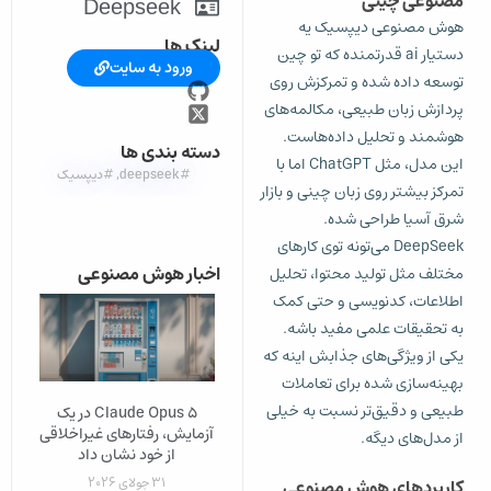
مصنوعی چینی
Deepseek
هوش مصنوعی دیپسیک یه
لینک ها
دستیار ai قدرتمنده که تو چین
ورود به سایت
توسعه داده شده و تمرکزش روی
پردازش زبان طبیعی، مکالمه‌های
هوشمند و تحلیل داده‌هاست.
دسته بندی ها
این مدل، مثل ChatGPT اما با
#deepseek
,
#دیپسیک
تمرکز بیشتر روی زبان چینی و بازار
شرق آسیا طراحی شده.
DeepSeek می‌تونه توی کارهای
اخبار هوش مصنوعی
مختلف مثل تولید محتوا، تحلیل
اطلاعات، کدنویسی و حتی کمک
به تحقیقات علمی مفید باشه.
یکی از ویژگی‌های جذابش اینه که
بهینه‌سازی شده برای تعاملات
طبیعی و دقیق‌تر نسبت به خیلی
Claude Opus 5 در یک
آزمایش، رفتارهای غیراخلاقی
از مدل‌های دیگه.
از خود نشان داد
31 جولای 2026
کاربردهای هوش مصنوعی