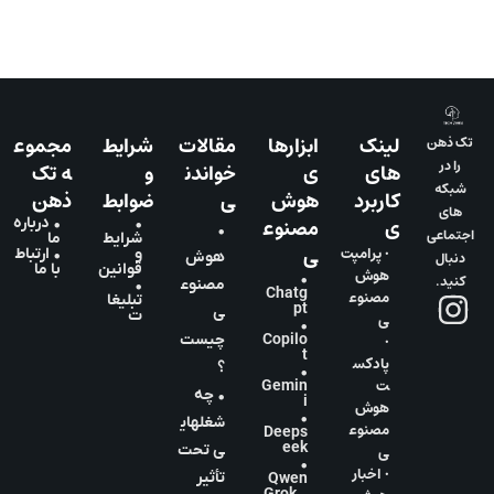
لینک
ابزارها
مقالات
شرایط
مجموع
تک ذهن
را در
های
ی
خواندن
و
ه تک
شبکه
کاربرد
هوش
ی
ضوابط
ذهن
های
ی
مصنوع
•
• درباره
•
اجتماعی
شرایط
ما
ی
• پرامپت
و
• ارتباط
دنبال
هوش
قوانین
با ما
هوش
•
کنید.
مصنوع
•
Chatg
مصنوع
تبلیغا
pt
ی
ت
ی
•
•
Copilo
چیست
t
پادکس
؟
•
ت
Gemin
• چه
i
هوش
•
شغلهای
مصنوع
Deeps
eek
ی
ی تحت
•
• اخبار
تأثیر
Qwen