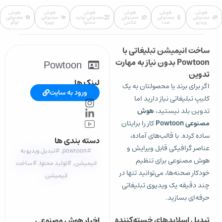
هوش
هوش
هوش
هوش
هوش
هوش
مصنوعی
مصنوعی
مصنوعی
مصنوعی تولید
مصنوعی
مصنوعی
ویدیو
صدا
عکس
محتوا
چهره
لوگو
ساخت انیمیشن تبلیغاتی با
Powtoon بدون نیاز به مهارت
Powtoon
تدوین
لینک ها
اگر برای برند یا محصولتان به یک
ورود به سایت
کلیپ تبلیغاتی نیاز دارید اما
تدوین بلد نیستید،
هوش
مصنوعی Powtoon
کار را برایتان
ساده کرده. با قالب‌های آماده،
دسته بندی ها
عناصر گرافیکی قابل ویرایش و
#powtoon
,
#تبدیل ویدیو به
هوش مصنوعی برای تنظیم
انیمیشن
,
#تولید محتوا
,
#ساخت
خودکار صحنه‌ها، می‌توانید تنها در
انیمیشن
چند دقیقه یک ویدیوی تبلیغاتی
حرفه‌ای بسازید.
تبدیل اسلایدهای خسته‌کننده
اخبار هوش مصنوعی