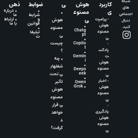
شبکه
کاربرد
هوش
ی
ضوابط
ذهن
های
ی
مصنوع
•
• درباره
•
اجتماعی
شرایط
ما
ی
• پرامپت
و
• ارتباط
دنبال
هوش
قوانین
با ما
هوش
•
کنید.
مصنوع
•
Chatg
مصنوع
تبلیغا
pt
ی
ت
ی
•
•
Copilo
چیست
t
پادکس
؟
•
ت
Gemin
• چه
i
هوش
•
شغلهای
مصنوع
Deeps
eek
ی
ی تحت
•
• اخبار
تأثیر
Qwen
هوش
• Grok
هوش
مصنوع
مصنوع
ی
•
ی قرار
یادگیری
خواهن
هوش
د
مصنوع
گرفت؟
ی