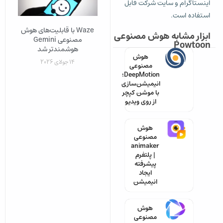
اینستاگرام و سایت شرکت قابل
استفاده است.
Waze با قابلیت‌های هوش
ابزار مشابه هوش مصنوعی
مصنوعی Gemini
Powtoon
هوشمندتر شد
هوش
14 جولای 2026
مصنوعی
DeepMotion؛
انیمیشن‌سازی
با موشن کپچر
از روی ویدیو
هوش
مصنوعی
animaker
| پلتفرم
پیشرفته
ایجاد
انیمیشن‌
هوش
مصنوعی