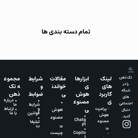
تمام دسته بندی ها
لینک
ابزارها
مقالات
شرایط
مجموع
تک ذهن
را در
های
ی
خواندن
و
ه تک
شبکه
کاربرد
هوش
ی
ضوابط
ذهن
های
ی
مصنوع
•
• درباره
•
اجتماعی
شرایط
ما
ی
• پرامپت
و
• ارتباط
دنبال
هوش
قوانین
با ما
هوش
•
کنید.
مصنوع
•
Chatg
مصنوع
تبلیغا
pt
ی
ت
ی
•
•
Copilo
چیست
t