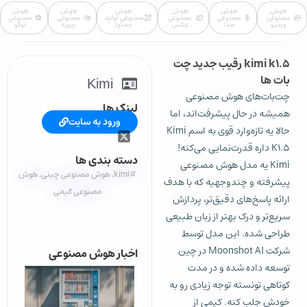
هوش
هوش
هوش
هوش
هوش
هوش
مصنوعی
مصنوعی
مصنوعی
مصنوعی تولید
مصنوعی
مصنوعی
ویدیو
صدا
عکس
محتوا
چهره
لوگو
kimi k1.5 رقیب جدید چت
بات ها
Kimi
چت‌بات‌های هوش مصنوعی
لینک ها
همیشه در حال پیشرفت‌اند، اما
ورود به سایت
حالا یه تازه‌وارد قوی به اسم Kimi
K1.5 داره قدرت‌نمایی می‌کنه!
دسته بندی ها
Kimi یه مدل هوش مصنوعی
#kimi
,
هوش مصنوعی چینی
,
هوش
پیشرفته و چندوجهیه که با هدف
مصنوعی کیمی
ارائه پاسخ‌های دقیق‌تر، پردازش
سریع‌تر و درک بهتر از زبان طبیعی
طراحی شده. این مدل توسط
شرکت Moonshot AI در چین
اخبار هوش مصنوعی
توسعه داده شده و در مدت
کوتاهی تونسته توجه زیادی رو به
خودش جلب کنه. کیمی از