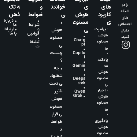
را در
های
ی
خواندن
و
ه تک
شبکه
کاربرد
هوش
ی
ضوابط
ذهن
های
ی
مصنوع
•
• درباره
•
اجتماعی
شرایط
ما
ی
• پرامپت
و
• ارتباط
دنبال
هوش
قوانین
با ما
هوش
•
کنید.
مصنوع
•
Chatg
مصنوع
تبلیغا
pt
ی
ت
ی
•
•
Copilo
چیست
t
پادکس
؟
•
ت
Gemin
• چه
i
هوش
•
شغلهای
مصنوع
Deeps
eek
ی
ی تحت
•
• اخبار
تأثیر
Qwen
هوش
• Grok
هوش
مصنوع
مصنوع
ی
•
ی قرار
یادگیری
خواهن
هوش
د
مصنوع