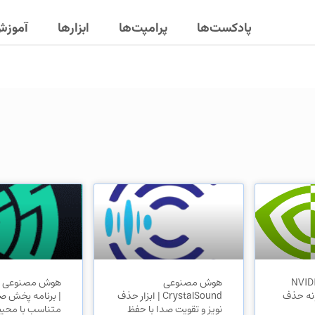
پادکست‌ها
پرامپت‌ها
ابزارها
آموز
مصنوعی NVIDIA
هوش مصنوعی
| افزونه حذف
CrystalSound | ابزار حذف
| برنامه پخش ص
نویز و تقویت صدا با حفظ
متناسب با محیط