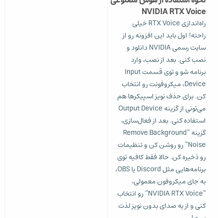
نحوه استفاده از هوش مصنوعی
NVIDIA RTX Voice
راه‌اندازی RTX Voice خیلی
راحته! اول باید این افزونه رو از
سایت رسمی NVIDIA دانلود و
نصب کنی. بعد از نصب، وارد
برنامه شو و توی قسمت Input
Device، میکروفونت رو انتخاب
کن. برای حذف نویز اسپیکرها هم
می‌تونی از گزینه Output Device
استفاده کنی. بعد از فعال‌سازی،
گزینه “Remove Background
Noise” رو روشن کن و تنظیمات
رو ذخیره کن. حالا فقط کافیه توی
برنامه‌هایی مثل Discord یا OBS،
به جای میکروفون معمولی،
“NVIDIA RTX Voice” رو انتخاب
کنی و از یه صدای بدون نویز لذت