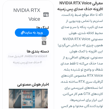
معرفی NVIDIA RTX Voice
افزونه حذف صدای پس زمینه
NVIDIA RTX
اگه تا حالا موقع ضبط پادکست،
Voice
استریم یا تماس ویدیویی از
صدای تایپ، پنکه یا سر و صدای
لینک ها
ورود به سایت
محیط کلافه شدی، هوش
مصنوعی NVIDIA RTX Voice
همون چیزی که دنبالش می‌گردی!
دسته بندی ها
این افزونه با کمک هوش
#nvidia rtx voice
,
#تبدیل صدا
,
مصنوعی، نویزهای اضافی رو از
#حذف صدای پس زمینه
صدا حذف می‌کنه تا فقط صدای
شفاف و واضح تو شنیده بشه.
RTX Voice مخصوص کارت‌های
گرافیک سری RTX ساخته شده،
اخبار هوش مصنوعی
اما نسخه‌های غیررسمی برای
کارت‌های GTX هم کار می‌کنن.
این ابزار برای استریمرها،
تولیدکنندگان محتوا و هر کسی