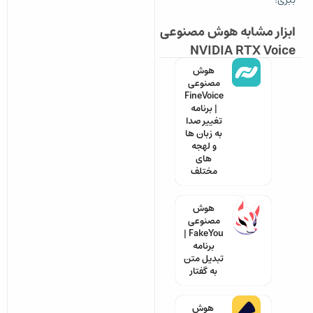
ببری!
ابزار مشابه هوش مصنوعی
NVIDIA RTX Voice
هوش
مصنوعی
FineVoice
| برنامه
تغییر صدا
به زبان ها
و لهجه
های
مختلف
هوش
مصنوعی
FakeYou |
برنامه
تبدیل متن
به گفتار
هوش