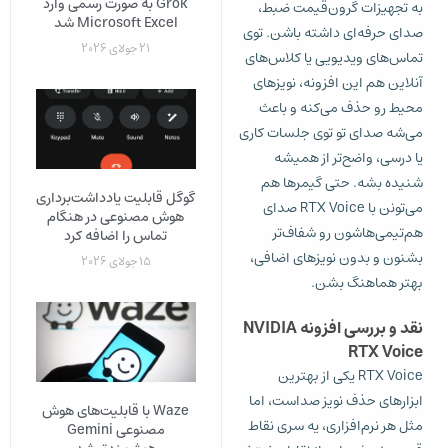
Grok به‌ صورت رسمی وارد
به تجهیزات گرون‌قیمت ضبط،
Microsoft Excel شد
صدای حرفه‌ای داشته باشن. توی
21 جولای 2026
تماس‌های ویدیویی یا کلاس‌های
آنلاین هم این افزونه، نویزهای
محیط رو حذف می‌کنه و باعث
می‌شه صدای تو توی جلسات کاری
یا درسی، واضح‌تر از همیشه
شنیده بشه. حتی گیمرها هم
گوگل قابلیت یادداشت‌برداری
می‌تونن با RTX Voice صدای
هوش مصنوعی در هنگام
هم‌تیمی‌هاشون رو شفاف‌تر
تماس را اضافه کرد
بشنون و بدون نویزهای اضافی،
15 جولای 2026
بهتر هماهنگ بشن.
نقد و بررسی افزونه NVIDIA
RTX Voice
RTX Voice یکی از بهترین
ابزارهای حذف نویز صداست، اما
Waze با قابلیت‌های هوش
مثل هر نرم‌افزاری، یه سری نقاط
مصنوعی Gemini