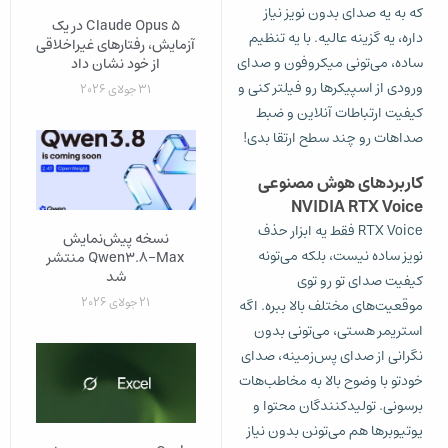
که به یه صدای بدون نویز نیاز
Claude Opus 5 در یک
داره، یه گزینه عالیه. با یه تنظیم
آزمایش، رفتارهای غیراخلاقی
ساده، می‌تونی میکروفون و صدای
از خود نشان داد
ورودی از اسپیکرها رو فیلتر کنی و
31 جولای 2026
کیفیت ارتباطات آنلاین و ضبط
صداهات رو چند سطح ارتقا بدی!
کاربردهای هوش مصنوعی
NVIDIA RTX Voice
RTX Voice فقط یه ابزار حذف
نسخه پیش‌نمایش
نویز ساده نیست، بلکه می‌تونه
Qwen3.8-Max منتشر
شد
کیفیت صدای تو رو توی
21 جولای 2026
موقعیت‌های مختلف بالا ببره. اگه
استریمر هستی، می‌تونی بدون
نگرانی از صدای پس‌زمینه، صدای
خودتو با وضوح بالا به مخاطب‌هات
برسونی. تولیدکنندگان محتوا و
یوتیوبرها هم می‌تونن بدون نیاز