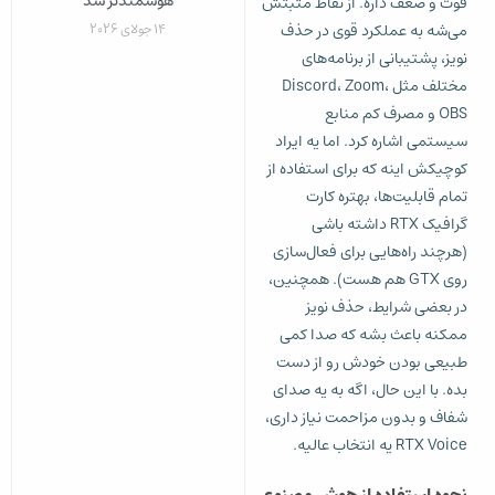
هوشمندتر شد
قوت و ضعف داره. از نقاط مثبتش
14 جولای 2026
می‌شه به عملکرد قوی در حذف
نویز، پشتیبانی از برنامه‌های
مختلف مثل Discord، Zoom،
OBS و مصرف کم منابع
سیستمی اشاره کرد. اما یه ایراد
کوچیکش اینه که برای استفاده از
تمام قابلیت‌ها، بهتره کارت
گرافیک RTX داشته باشی
(هرچند راه‌هایی برای فعال‌سازی
روی GTX هم هست). همچنین،
در بعضی شرایط، حذف نویز
ممکنه باعث بشه که صدا کمی
طبیعی بودن خودش رو از دست
بده. با این حال، اگه به یه صدای
شفاف و بدون مزاحمت نیاز داری،
RTX Voice یه انتخاب عالیه.