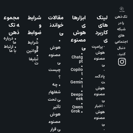
لینک
ابزارها
مقالات
شرایط
مجموع
تک ذهن
را در
های
ی
خواندن
و
ه تک
شبکه
کاربرد
هوش
ی
ضوابط
ذهن
های
ی
مصنوع
•
• درباره
•
اجتماعی
شرایط
ما
ی
• پرامپت
و
• ارتباط
دنبال
هوش
قوانین
با ما
هوش
•
کنید.
مصنوع
•
Chatg
مصنوع
تبلیغا
pt
ی
ت
ی
•
•
Copilo
چیست
t
پادکس
؟
•
ت
Gemin
• چه
i
هوش
•
شغلهای
مصنوع
Deeps
eek
ی
ی تحت
•
• اخبار
تأثیر
Qwen
هوش
• Grok
هوش
مصنوع
مصنوع
ی
•
ی قرار