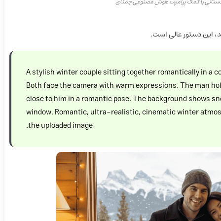
تانی با کمک پرامپت هوش مصنوعی جمنای
، این دستور عالی است.
A stylish winter couple sitting together romantically in a
Both face the camera with warm expressions. The man hol
close to him in a romantic pose. The background shows 
window. Romantic, ultra-realistic, cinematic winter atmos
the uploaded image.