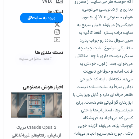
Wix
اگه حوصله طراحی سایت از صفر رو
نداری یا از کدنویسی می‌ترسی،
لینک ها
هوش مصنوعی Wix (یا همون
ورود به سایت
«ویکس») می‌تونه خیلی سریع یه
سایت برات بسازه. فقط کافیه یه
سری سوال ساده رو جواب بدی:
مثلا بگی موضوع سایت چیه، چه
دسته بندی ها
سبکی دوست داری یا چه امکاناتی
#wix
,
#طراحی سایت
می‌خوای. بعد از اون، خودش یه
قالب آماده و حرفه‌ای تحویلت
می‌ده. نکته‌اش اینه که خروجی
اخبار هوش مصنوعی
نهایی صرفاً یه سایت ساده نیست؛
ظاهر حرفه‌ای داره و قابل ویرایش با
ابزارهای گرافیکی هم هست. برای
فریلنسرها، استارتاپ‌ها یا حتی
کسی که می‌خواد یه فروشگاه
کوچیک بزنه، می‌تونه گزینه خوبی
Claude Opus 5 در یک
باشه. چون هم سریع انجام می‌شه
آزمایش، رفتارهای غیراخلاقی