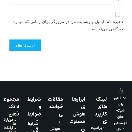
ذخیره نام، ایمیل و وبسایت من در مرورگر برای زمانی که دوباره
دیدگاهی می‌نویسم.
لینک
ابزارها
مقالات
شرایط
مجموع
تک ذهن
را در
های
ی
خواندن
و
ه تک
شبکه
کاربرد
هوش
ی
ضوابط
ذهن
های
ی
مصنوع
•
• درباره
•
اجتماعی
شرایط
ما
ی
• پرامپت
و
• ارتباط
دنبال
هوش