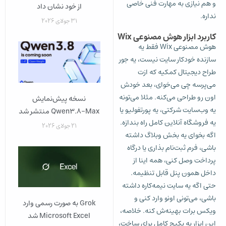
و هم نیازی به مهارت فنی خاصی
از خود نشان داد
نداره.
31 جولای 2026
کاربرد ابزار هوش مصنوعی Wix
هوش مصنوعی Wix فقط یه
سازنده خودکار سایت نیست، یه جور
طراح دیجیتال کمکیه که ازت
می‌پرسه چی می‌خوای، بعد خودش
اون رو طراحی می‌کنه. مثلا می‌تونه
نسخه پیش‌نمایش
یه وب‌سایت شرکتی، یه پورتفولیو یا
Qwen3.8-Max منتشر شد
یه فروشگاه آنلاین کامل راه بندازه.
21 جولای 2026
اگه بخوای یه بخش وبلاگ داشته
باشی، فرم ثبت‌نام بذاری یا درگاه
پرداخت وصل کنی، همه اینا از
داخل همون پنل قابل تنظیمه.
حتی اگه یه سایت نیمه‌کاره داشته
باشی، می‌تونی اونو وارد کنی و
Grok به‌ صورت رسمی وارد
ویکس برات بهینه‌ش کنه. خلاصه،
Microsoft Excel شد
این ابزار یه پکیج کامل برای ساخت،