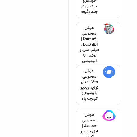
خودکار و
حرفه‌ای در
چند دقیقه
هوش
مصنوعی
DomoAI |
ابزار تبدیل
فیلم، متن و
عکس به
انیمیشن
هوش
مصنوعی
Veo | مدل
تولید ویدیو
با وضوح و
کیفیت بالا
هوش
مصنوعی
Jasper |
ابزار جاسپر
تولید