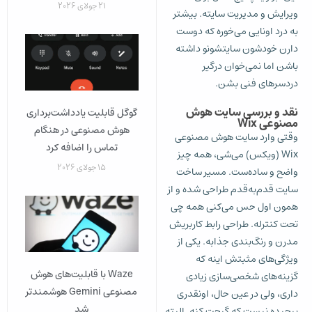
21 جولای 2026
ویرایش و مدیریت سایته. بیشتر
به درد اونایی می‌خوره که دوست
دارن خودشون سایتشونو داشته
باشن اما نمی‌خوان درگیر
دردسرهای فنی بشن.
نقد و بررسی سایت هوش
گوگل قابلیت یادداشت‌برداری
مصنوعی Wix
هوش مصنوعی در هنگام
وقتی وارد سایت هوش مصنوعی
تماس را اضافه کرد
Wix (ویکس) می‌شی، همه چیز
15 جولای 2026
واضح و ساده‌ست. مسیر ساخت
سایت قدم‌به‌قدم طراحی شده و از
همون اول حس می‌کنی همه چی
تحت کنترله. طراحی رابط کاربریش
مدرن و رنگ‌بندی جذابه. یکی از
ویژگی‌های مثبتش اینه که
Waze با قابلیت‌های هوش
گزینه‌های شخصی‌سازی زیادی
مصنوعی Gemini هوشمندتر
داری، ولی در عین حال، اونقدری
شد
پیچیده نیست که گیجت کنه. البته