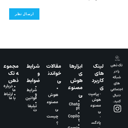
لینک
ابزارها
مقالات
شرایط
مجموع
تک ذهن
را در
های
ی
خواندن
و
ه تک
شبکه
کاربرد
هوش
ی
ضوابط
ذهن
های
ی
مصنوع
•
• درباره
•
اجتماعی
شرایط
ما
ی
• پرامپت
و
• ارتباط
دنبال
هوش
قوانین
با ما
هوش
•
کنید.
مصنوع
•
Chatg
مصنوع
تبلیغا
pt
ی
ت
ی
•
•
Copilo
چیست
t
پادکس
؟
•