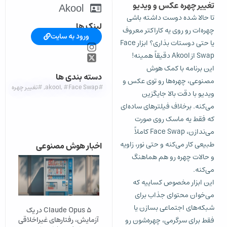
تغییر چهره عکس و ویدیو
Akool
تا حالا شده دوست داشته باشی
لینک ها
چهره‌ات رو روی یه کاراکتر معروف
ورود به سایت
یا حتی دوستات بذاری؟ ابزار Face
Swap از Akool دقیقاً همینه!
این برنامه با کمک هوش
دسته بندی ها
مصنوعی، چهره‌ها رو توی عکس و
#akool
#Face Swap
,
,
#تغییر چهره
ویدیو با دقت بالا جایگزین
می‌کنه. برخلاف فیلترهای ساده‌ای
که فقط یه ماسک روی صورت
می‌ندازن، Face Swap کاملاً
طبیعی کار می‌کنه و حتی نور، زاویه
اخبار هوش مصنوعی
و حالات چهره رو هم هماهنگ
می‌کنه.
این ابزار مخصوص کساییه که
می‌خوان محتوای جذاب برای
شبکه‌های اجتماعی بسازن یا
Claude Opus 5 در یک
آزمایش، رفتارهای غیراخلاقی
فقط برای سرگرمی، چهره‌شون رو