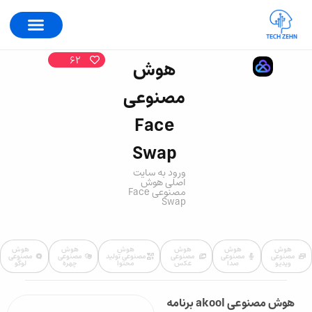
62
هوش
مصنوعی
Face
Swap
ورود به سایت
اصلی هوش
مصنوعی Face
Swap
هوش
هوش
هوش
هوش
هوش
هوش
مصنوعی
مصنوعی
مصنوعی
مصنوعی تولید
مصنوعی
مصنوعی
ویدیو
صدا
عکس
محتوا
چهره
لوگو
هوش مصنوعی akool برنامه