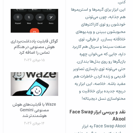
کنن.
این ابزار برای گیمرها و استریمرها
هم جذابه، چون می‌تونن
خودشون رو توی کاراکترهای
محبوبشون ببینن و ویدیوهای
خلاقانه بسازن. از طرفی، توی
گوگل قابلیت یادداشت‌برداری
صنعت سینما و سریال هم کاربرد
هوش مصنوعی در هنگام
تماس را اضافه کرد
داره، جایی که می‌خوان چهره
15 جولای 2026
بازیگرها رو روی بدل‌ها بندازن.
حتی می‌تونه توی بازسازی تصاویر
قدیمی و زنده کردن خاطرات هم
مفید باشه. خلاصه، این ابزار یه
دریچه جدیده برای خلاقیت و
محتواسازی نسل دیجیتاله!
Waze با قابلیت‌های هوش
مصنوعی Gemini
نقد و بررسی ابزار Face Swap
هوشمندتر شد
Akool
14 جولای 2026
Face Swap Akool یه ابزار