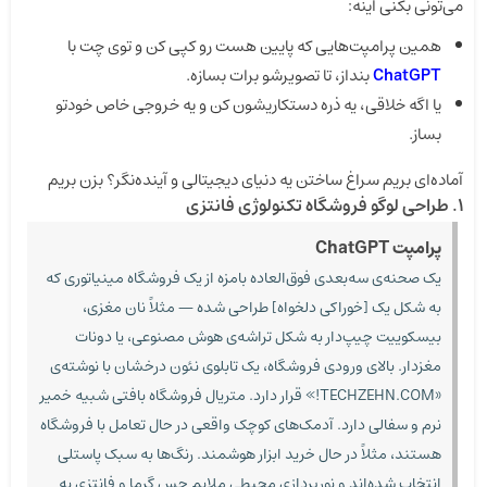
می‌تونی بکنی اینه:
همین پرامپت‌هایی که پایین هست رو کپی کن و توی چت با
ChatGPT
بنداز، تا تصویرشو برات بسازه.
یا اگه خلاقی، یه ذره دستکاریشون کن و یه خروجی خاص خودتو
بساز.
آماده‌ای بریم سراغ ساختن یه دنیای دیجیتالی و آینده‌نگر؟ بزن بریم
۱. طراحی لوگو فروشگاه تکنولوژی فانتزی
پرامپت ChatGPT
یک صحنه‌ی سه‌بعدی فوق‌العاده بامزه از یک فروشگاه مینیاتوری که
به شکل یک [خوراکی دلخواه] طراحی شده — مثلاً نان مغزی،
بیسکوییت چیپ‌دار به شکل تراشه‌ی هوش مصنوعی، یا دونات
مغزدار. بالای ورودی فروشگاه، یک تابلوی نئون درخشان با نوشته‌ی
«TECHZEHN.COM!» قرار دارد. متریال فروشگاه بافتی شبیه خمیر
نرم و سفالی دارد. آدمک‌های کوچک واقعی در حال تعامل با فروشگاه
هستند، مثلاً در حال خرید ابزار هوشمند. رنگ‌ها به سبک پاستلی
انتخاب شده‌اند و نورپردازی محیطی ملایم حس گرما و فانتزی به