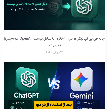
چت جی پی تی دیگر همان ChatGPT سابق نیست؛ OpenAI همه‌چیز را
تغییر داد
12 جولای 2026