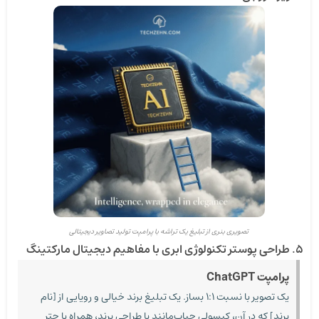
تصویری بنری از تبلیغ یک تراشه با پرامپت تولید تصاویر دیجیتالی
۵. طراحی پوستر تکنولوژی ابری با مفاهیم دیجیتال مارکتینگ
پرامپت ChatGPT
یک تصویر با نسبت ۱:۱ بساز. یک تبلیغ برند خیالی و رویایی از [نام
برند] که در آن، کپسولی حباب‌مانند با طراحی برند، همراه با چتر