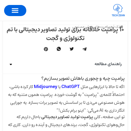
تک ذهن >
پرامپت‌های هوش مصنوعی
۱۰ پرامپت خلاقانه برای تولید تصاویر دیجیتالی با تم
تکنولوژی و گجت
راهنمای مطالعه
پرامپت چیه و چجوری باهاش تصویر بسازیم؟
اگه تا حالا با ابزارهایی مثل
ChatGPT
یا
Midjourney
کار کرده باشی،
احتمالاً کلمه‌ی “پرامپت” به گوشت خورده. پرامپت همون متنیه که به
هوش مصنوعی می‌دی تا بر اساسش یه تصویر برات بسازه. یه جورایی
انگار داری به AI می‌گی: “اینو برام بکش!”
تو این صفحه، کلی
پرامپت تولید تصاویر دیجیتالی
باحال داریم که
حال‌و‌هوای تکنولوژی، گجت، برندهای دیجیتال و آینده رو دارن. کاری که