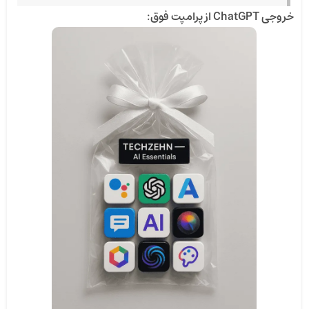
خروجی ChatGPT از پرامپت فوق: