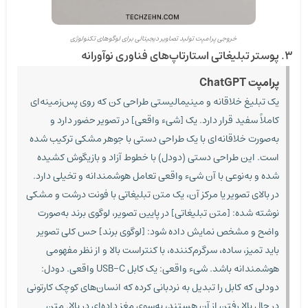
خروجی پرامپت تولید تصاویر دیجیتالی برای لوگوهای تکنولوژی
۳. پوستر تبلیغاتی استارتاپ‌های فناوری نوآورانه
پرامپت ChatGPT
یک تبلیغ خلاقانه و مینیمالیستی طراحی کن که روی پس‌زمینه‌ای
کاملاً سفید قرار دارد. یک [شیء واقعی] در تصویر حضور دارد و
به‌صورت خلاقانه‌ای با یک طراحی دستی با جوهر مشکی ترکیب شده
است. این طراحی دستی (دودل) با خطوط آزاد و بازیگوش کشیده
شده و به‌نوعی با آن شیء واقعی تعامل هوشمندانه و تخیلی دارد.
در بالای تصویر یا مرکز آن، یک متن تبلیغاتی با فونت درشت و مشکی
نوشته شده: [متن تبلیغاتی] در پایین تصویر، لوگوی برند به‌صورت
واضح و مشخص نمایش داده شود: [لوگوی برند] حس کلی تصویر
باید تمیز، ساده، سرگرم‌کننده، با کنتراست بالا و از نظر مفهومی
هوشمندانه باشد. شیء واقعی: یک کابل USB-C واقعی. دودل:
دودلی که کابل را تبدیل به نردبانی کرده که انسان‌های کوچک کارتونی
در حال بالا رفتن از آن هستند، به‌سوی مغز داده‌ای در بالا. متن