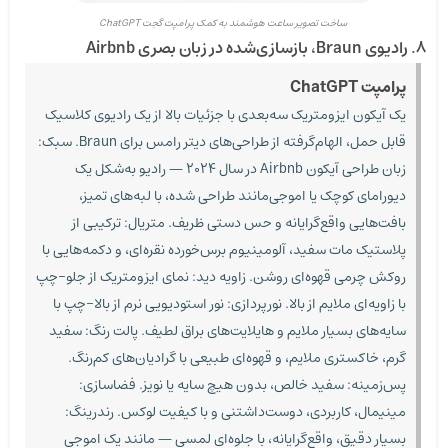
ساخت تصویر ساعت هوشمند به کمک پرامپت گجت ChatGPT
۸. رادیوی Braun، بازسازی‌شده در زبان بصری Airbnb
پرامپت ChatGPT
یک آیکون ایزومتریک سه‌بعدی با جزئیات بالا از یک رادیوی کلاسیک
قابل حمل، الهام‌گرفته از طراحی‌های دیتر رامس برای Braun. سبک:
زبان طراحی آیکون Airbnb در سال ۲۰۲۴ — رادیو به‌شکل یک
دیورامای کوچک یا اموجی‌مانند طراحی شده، با لبه‌های تمیز،
بافت‌هایی واقع‌گرایانه و حس دستی ظریف. متریال: ترکیبی از
پلاستیک مات سفید، آلومینیوم برس‌خورده نقره‌ای، و دکمه‌هایی با
روکش چرمی قهوه‌ای روشن. زاویه دید: نمای ایزومتریک از جلو-چپ
با زاویه‌ای ملایم از بالا. نورپردازی: نور استودیویی نرم از بالا-چپ با
سایه‌های بسیار ملایم و هایلایت‌های براق لطیف. پالت رنگ: سفید
گرم، خاکستری ملایم، و قهوه‌ای طبیعی با گرادیان‌های کم‌رنگ.
پس‌زمینه: سفید خالص، بدون هیچ سایه یا نویز. فضاسازی:
مینیمال، کاربردی، دوست‌داشتنی و با کیفیت لوکس. رندرینگ:
بسیار دقیق، واقع‌گرایانه، با جلوه‌ای لمسی — مانند یک اموجی