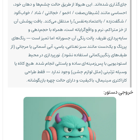
جای‌گذاری شده‌اند. این هیولا از طریق حالت چشم‌ها و دهان خود،
احساسی مانند [شیطان‌صفت / اخمو / خجالتی / شاد / خواب‌آلود
/ شگفت‌زده / بااعتمادبه‌نفس] را منتقل می‌کند. بافت پوشش آن
از خز متراکم، نرم و واقع‌گرایانه است، همراه با حجم‌دهی و
سایه‌پردازی ظریف. پالت رنگی آن جسورانه اما تمیز است — رنگ‌های
پررنگ و یک‌دست مانند سبز نعناعی، یاسی، آبی آسمانی یا مرجانی (از
طیف‌های رنگین‌کمانی استفاده نشود). نورپردازی در محیط
استودیویی با پس‌زمینه‌ای ساده و پاستلی انجام شده. هیچ کلاه یا
وسیله تزئینی (مثل لوازم جشن) وجود ندارد — فقط طراحی
کاراکتری مینیمال، باکیفیت و دارای حالت چهره بازیگوشانه.
خروجی دستور: