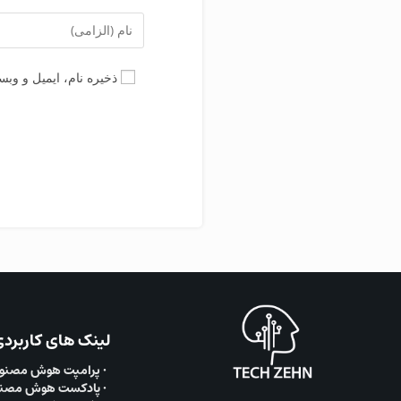
ذخیره نام، ایمیل و وب
لینک های کاربرد
• پرامپت هوش مصنو
• پادکست هوش مصن