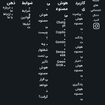
شبکه
کاربرد
هوش
ی
ضوابط
ذهن
های
ی
مصنوع
•
• درباره
•
اجتماعی
شرایط
ما
ی
• پرامپت
و
• ارتباط
دنبال
هوش
قوانین
با ما
هوش
•
کنید.
مصنوع
•
Chatg
مصنوع
تبلیغا
pt
ی
ت
ی
•
•
Copilo
چیست
t
پادکس
؟
•
ت
Gemin
• چه
i
هوش
•
شغلهای
مصنوع
Deeps
eek
ی
ی تحت
•
• اخبار
تأثیر
Qwen
هوش
• Grok
هوش
مصنوع
مصنوع
ی
•
ی قرار
یادگیری
خواهن
هوش
د
مصنوع
گرفت؟
ی