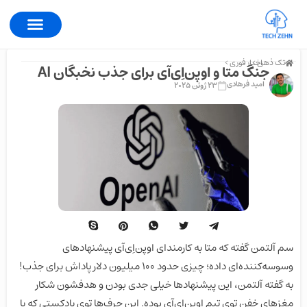
تک ذهن >
اخبار فوری >
جنگ متا و اوپن‌اِی‌آی برای جذب نخبگان AI
امید فرهادی
23 ژوئن 2025
سم آلتمن گفته که متا به کارمندای اوپن‌اِی‌آی پیشنهادهای
وسوسه‌کننده‌ای داده؛ چیزی حدود ۱۰۰ میلیون دلار پاداش برای جذب!
به گفته آلتمن، این پیشنهادها خیلی جدی بودن و هدفشون شکار
مغزهای خفن توی تیم اوپن‌اِی‌آی بوده. این حرف‌ها توی پادکستی که با