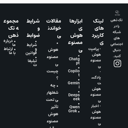
لینک
ابزارها
مقالات
شرایط
مجموع
تک ذهن
را در
های
ی
خواندن
و
ه تک
شبکه
کاربرد
هوش
ی
ضوابط
ذهن
های
ی
مصنوع
•
• درباره
•
اجتماعی
شرایط
ما
ی
• پرامپت
و
• ارتباط
دنبال
هوش
قوانین
با ما
هوش
•
کنید.
مصنوع
•
Chatg
مصنوع
تبلیغا
pt
ی
ت
ی
•
•
Copilo
چیست
t
پادکس
؟
•
ت
Gemin
• چه
i
هوش
•
شغلهای
مصنوع
Deeps
eek
ی
ی تحت
•
• اخبار
تأثیر
Qwen
هوش
• Grok
هوش
مصنوع
مصنوع
ی