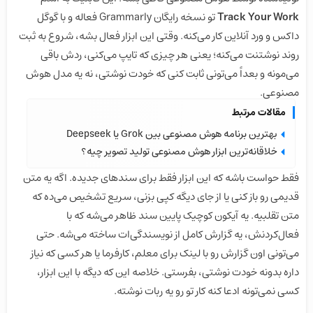
Track Your Work
تو نسخه رایگان Grammarly فعاله و با گوگل
داکس و ورد آنلاین کار می‌کنه. وقتی این ابزار فعال بشه، شروع به ثبت
روند نوشتنت می‌کنه؛ یعنی هر چیزی که تایپ می‌کنی، ردش باقی
می‌مونه و بعداً می‌تونی ثابت کنی که خودت نوشتی، نه یه مدل هوش
مصنوعی.
مقالات مرتبط
بهترین برنامه هوش مصنوعی بین Grok یا Deepseek
خلاقانه‌ترین ابزار هوش مصنوعی تولید تصویر چیه؟
فقط حواست باشه که این ابزار فقط برای سندهای جدیده. اگه یه متن
قدیمی رو باز کنی یا از جای دیگه کپی بزنی، سریع تشخیص می‌ده که
متن تقلبیه. یه آیکون کوچیک پایین سند ظاهر می‌شه که با
فعال‌کردنش، یه گزارش کامل از نویسندگی‌ات ساخته می‌شه. حتی
می‌تونی اون گزارش رو با لینک برای معلم، کارفرما یا هر کسی که نیاز
داره بدونه خودت نوشتی، بفرستی. خلاصه این که دیگه با این ابزار،
کسی نمی‌تونه ادعا کنه کار تو رو یه ربات نوشته.