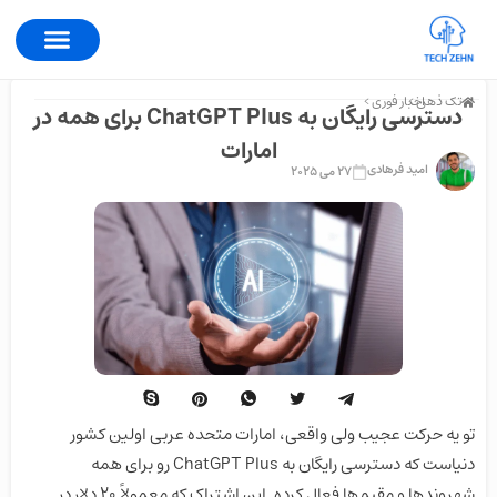
تک ذهن >
اخبار فوری >
دسترسی رایگان به ChatGPT Plus برای همه در
امارات
امید فرهادی
27 می 2025
تو یه حرکت عجیب ولی واقعی، امارات متحده عربی اولین کشور
دنیاست که دسترسی رایگان به ChatGPT Plus رو برای همه
شهروندها و مقیم‌ها فعال کرده. این اشتراک که معمولاً ۲۰ دلار در