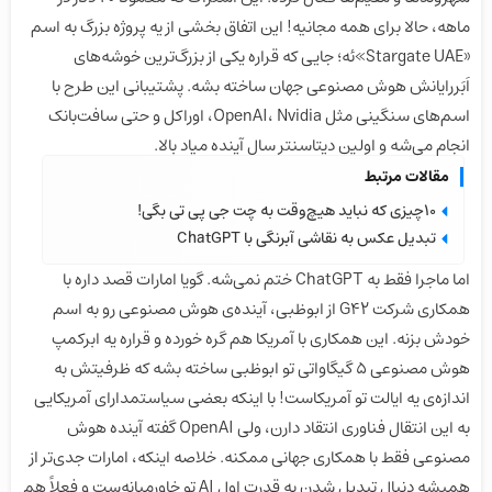
ماهه، حالا برای همه مجانیه! این اتفاق بخشی از یه پروژه بزرگ به اسم
«Stargate UAE»‌ئه؛ جایی که قراره یکی از بزرگ‌ترین خوشه‌های
اَبَررایانش هوش مصنوعی جهان ساخته بشه. پشتیبانی این طرح با
اسم‌های سنگینی مثل OpenAI، Nvidia، اوراکل و حتی سافت‌بانک
انجام می‌شه و اولین دیتاسنتر سال آینده میاد بالا.
مقالات مرتبط
۱۰چیزی که نباید هیچ‌وقت به چت جی پی تی بگی!
تبدیل عکس به نقاشی آبرنگی با ChatGPT
اما ماجرا فقط به ChatGPT ختم نمی‌شه. گویا امارات قصد داره با
همکاری شرکت G42 از ابوظبی، آینده‌ی هوش مصنوعی رو به اسم
خودش بزنه. این همکاری با آمریکا هم گره خورده و قراره یه ابرکمپ
هوش مصنوعی ۵ گیگاواتی تو ابوظبی ساخته بشه که ظرفیتش به
اندازه‌ی یه ایالت تو آمریکاست! با اینکه بعضی سیاستمدارای آمریکایی
به این انتقال فناوری انتقاد دارن، ولی OpenAI گفته آینده هوش
مصنوعی فقط با همکاری جهانی ممکنه. خلاصه اینکه، امارات جدی‌تر از
همیشه دنبال تبدیل شدن به قدرت اول AI تو خاورمیانه‌ست و فعلاً هم