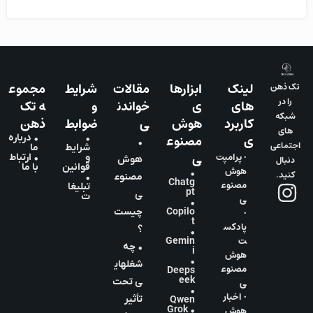
لینک
ابزارها
مقالات
شرایط
مجموع
تک ذهن
را در
های
ی
خواندن
و
ه تک
شبکه
کاربرد
هوش
ی
ضوابط
ذهن
های
ی
مصنوع
•
• درباره
•
اجتماعی
شرایط
ما
ی
• پرامپت
و
• ارتباط
دنبال
هوش
قوانین
با ما
هوش
•
کنید.
مصنوع
•
Chatg
مصنوع
تبلیغا
pt
ی
ت
ی
•
•
Copilo
چیست
t
پادکس
؟
•
ت
Gemin
• چه
i
هوش
•
شغلهای
مصنوع
Deeps
eek
ی
ی تحت
•
• اخبار
تأثیر
Qwen
هوش
• Grok