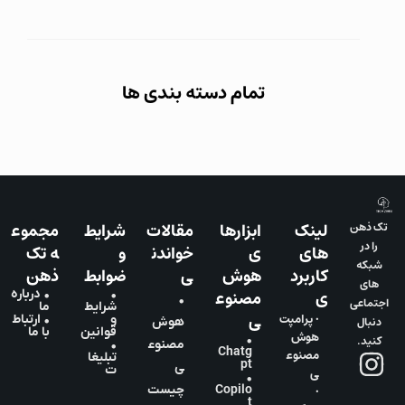
تمام دسته بندی ها
لینک
ابزارها
مقالات
شرایط
مجموع
تک ذهن
را در
های
ی
خواندن
و
ه تک
شبکه
کاربرد
هوش
ی
ضوابط
ذهن
های
ی
مصنوع
•
• درباره
•
اجتماعی
شرایط
ما
ی
• پرامپت
و
• ارتباط
دنبال
هوش
قوانین
با ما
هوش
•
کنید.
مصنوع
•
Chatg
مصنوع
تبلیغا
pt
ی
ت
ی
•
•
Copilo
چیست
t