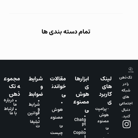
تمام دسته بندی ها
لینک
ابزارها
مقالات
شرایط
مجموع
تک ذهن
را در
های
ی
خواندن
و
ه تک
شبکه
کاربرد
هوش
ی
ضوابط
ذهن
های
ی
مصنوع
•
• درباره
•
اجتماعی
شرایط
ما
ی
• پرامپت
و
• ارتباط
دنبال
هوش
قوانین
با ما
هوش
•
کنید.
مصنوع
•
Chatg
مصنوع
تبلیغا
pt
ی
ت
ی
•
•
Copilo
چیست
t