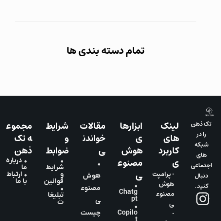
تمام دسته بندی ها
لینک
ابزارها
مقالات
شرایط
مجموع
تک ذهن
را در
های
ی
خواندن
و
ه تک
شبکه
کاربرد
هوش
ی
ضوابط
ذهن
های
ی
مصنوع
•
• درباره
•
اجتماعی
شرایط
ما
ی
• پرامپت
و
• ارتباط
دنبال
هوش
قوانین
با ما
هوش
•
کنید.
مصنوع
•
Chatg
مصنوع
تبلیغا
pt
ی
ت
ی
•
•
Copilo
چیست
t