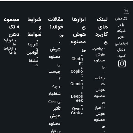
لینک
ابزارها
مقالات
شرایط
مجموع
تک ذهن
را در
های
ی
خواندن
و
ه تک
شبکه
کاربرد
هوش
ی
ضوابط
ذهن
های
ی
مصنوع
•
• درباره
•
اجتماعی
شرایط
ما
ی
• پرامپت
و
• ارتباط
دنبال
هوش
قوانین
با ما
هوش
•
کنید.
مصنوع
•
Chatg
مصنوع
تبلیغا
pt
ی
ت
ی
•
•
Copilo
چیست
t
پادکس
؟
•
ت
Gemin
• چه
i
هوش
•
شغلهای
مصنوع
Deeps
eek
ی
ی تحت
•
• اخبار
تأثیر
Qwen
هوش
• Grok
هوش
مصنوع
مصنوع
ی
•
ی قرار