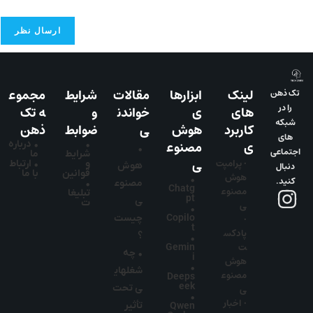
لینک
ابزارها
مقالات
شرایط
مجموع
 ذهن
را در
های
ی
خواندن
و
ه تک
بکه
کاربرد
هوش
ی
ضوابط
ذهن
های
ی
مصنوع
•
• درباره
•
تماعی
شرایط
ما
ی
• پرامپت
و
• ارتباط
نبال
هوش
قوانین
با ما
هوش
•
نید.
مصنوع
•
Chatg
مصنوع
تبلیغا
pt
ی
ت
ی
•
•
Copilo
چیست
t
پادکس
؟
•
ت
Gemin
• چه
i
هوش
•
شغلهای
مصنوع
Deeps
eek
ی
ی تحت
•
• اخبار
تأثیر
Qwen