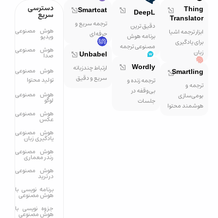
دسترسی
Thing
Smartcat
DeepL
سریع
Translator
ترجمه سریع و
دقیق ترین
هوش مصنوعی
ابزار ترجمه اشیا
حرفه‌ای
برنامه هوش
ویدیو
برای یادگیری
مصنوعی ترجمه
هوش مصنوعی
زبان
Unbabel
صدا
ارتباط چندزبانه
Wordly
هوش مصنوعی
Smartling
سریع و دقیق
تولید محتوا
ترجمه زنده و
ترجمه و
بی‌وقفه در
هوش مصنوعی
بومی‌سازی
لوگو
جلسات
هوشمند محتوا
هوش مصنوعی
عکس
هوش مصنوعی
یادگیری زبان
هوش مصنوعی
رندر معماری
هوش مصنوعی
در ترید
برنامه نویسی با
هوش مصنوعی
جزوه نویسی با
هوش مصنوعی